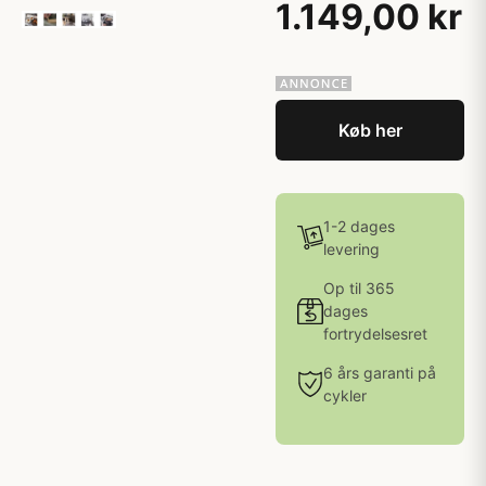
1.149,00 kr
Køb her
1-2 dages
levering
Op til 365
dages
fortrydelsesret
6 års garanti på
cykler