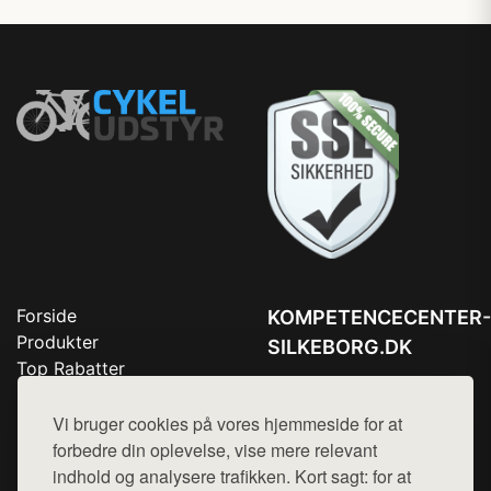
Forside
KOMPETENCECENTER-
Produkter
SILKEBORG.DK
Top Rabatter
Tlf. 78768672
Blog
Kontakt
Vi bruger cookies på vores hjemmeside for at
Mail:
hej@want.dk
forbedre din oplevelse, vise mere relevant
Cookie- og privatlivspolitik
indhold og analysere trafikken. Kort sagt: for at