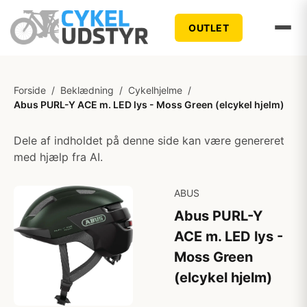
OUTLET
Forside
/
Beklædning
/
Cykelhjelme
/
Abus PURL-Y ACE m. LED lys - Moss Green (elcykel hjelm)
Dele af indholdet på denne side kan være genereret
med hjælp fra AI.
ABUS
Abus PURL-Y
ACE m. LED lys -
Moss Green
(elcykel hjelm)