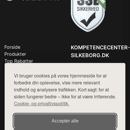
Forside
KOMPETENCECENTER-
Produkter
SILKEBORG.DK
Top Rabatter
Tlf. 78768672
Blog
Kontakt
Vi bruger cookies på vores hjemmeside for at
Mail:
hej@want.dk
forbedre din oplevelse, vise mere relevant
Cookie- og privatlivspolitik
indhold og analysere trafikken. Kort sagt: for at
siden fungerer bedre – ikke for at være irriterende.
Cookie- og privatlivspolitik.
Denne side er en del af want.dk, der udgiver en række
hjemmesider med præsentation af forskellige produkter fra
Accepter alle
diverse webshops. Der sælges ikke varer fra denne side - vi