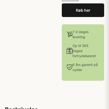
Køb her
1-2 dages
levering
Op til 365
dages
fortrydelsesret
6 års garanti på
cykler