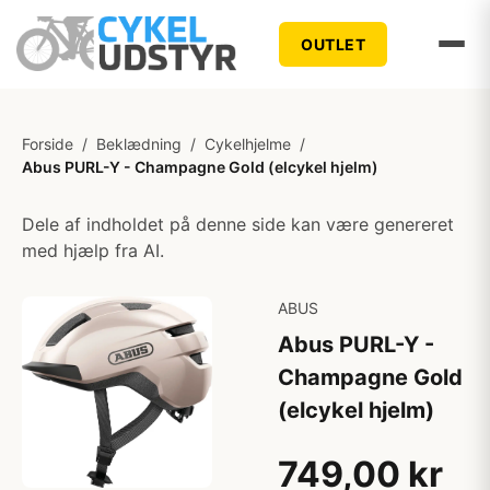
OUTLET
Forside
/
Beklædning
/
Cykelhjelme
/
Abus PURL-Y - Champagne Gold (elcykel hjelm)
Dele af indholdet på denne side kan være genereret
med hjælp fra AI.
ABUS
Abus PURL-Y -
Champagne Gold
(elcykel hjelm)
749,00 kr