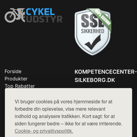
Forside
KOMPETENCECENTER-
Produkter
SILKEBORG.DK
Top Rabatter
Tlf. 78768672
Blog
Kontakt
Vi bruger cookies på vores hjemmeside for at
Mail:
hej@want.dk
forbedre din oplevelse, vise mere relevant
Cookie- og privatlivspolitik
indhold og analysere trafikken. Kort sagt: for at
siden fungerer bedre – ikke for at være irriterende.
Cookie- og privatlivspolitik.