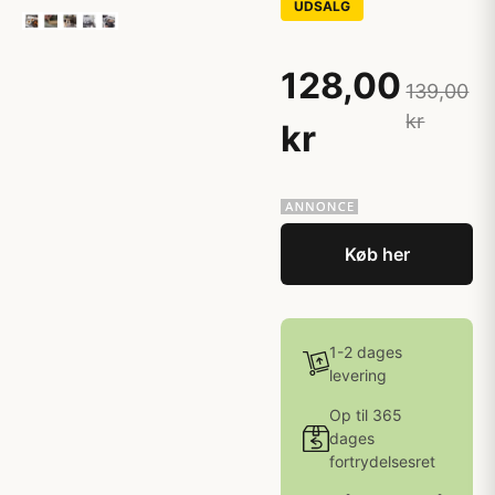
UDSALG
128,00
139,00
kr
kr
Køb her
1-2 dages
levering
Op til 365
dages
fortrydelsesret