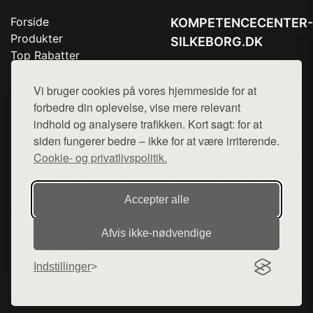
Forside
KOMPETENCECENTER-
Produkter
SILKEBORG.DK
Top Rabatter
Tlf. 78768672
Blog
Kontakt
Vi bruger cookies på vores hjemmeside for at
Mail:
hej@want.dk
forbedre din oplevelse, vise mere relevant
Cookie- og privatlivspolitik
indhold og analysere trafikken. Kort sagt: for at
siden fungerer bedre – ikke for at være irriterende.
Cookie- og privatlivspolitik.
Denne side er en del af want.dk, der udgiver en række
hjemmesider med præsentation af forskellige produkter fra
Accepter alle
diverse webshops. Der sælges ikke varer fra denne side - vi
henviser til de shops, som sælger varen. Vi har heller ikke
Afvis ikke‑nødvendige
varerne på lager.
Indstillinger
© 2026 kompetencecenter-silkeborg.dk. Alle rettigheder
forbeholdes.