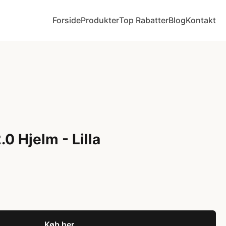
Forside
Produkter
Top Rabatter
Blog
Kontakt
0 Hjelm - Lilla
Køb her