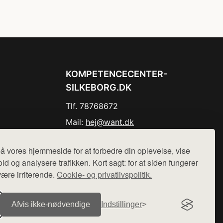
KOMPETENCECENTER-
SILKEBORG.DK
Tlf. 78768672
Mail:
hej@want.dk
Cookie- og privatlivspolitik
å vores hjemmeside for at forbedre din oplevelse, vise
ld og analysere trafikken. Kort sagt: for at siden fungerer
være irriterende.
Cookie- og privatlivspolitik.
r sælges ikke varer fra denne side - vi henviser til de shops,
Afvis ikke‑nødvendige
Indstillinger
.