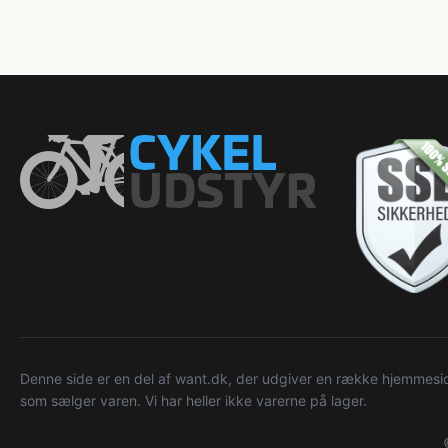
Denne side er en del af want.dk, der udgiver en række hjemmeside
som sælger varen. Vi har heller ikke varerne på lager.