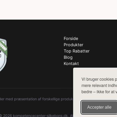
Forside
Produkter
Top Rabatter
Blog
Kontakt
Vi bruger cookies p
mere relevant indho
bedre – ikke for at 
r med præsentation af forskellige produkter fra diverse webshops. De
Accepter alle
© 2026 kompetencecenter-silkeborg.dk. Alle rettigheder forbeholdes