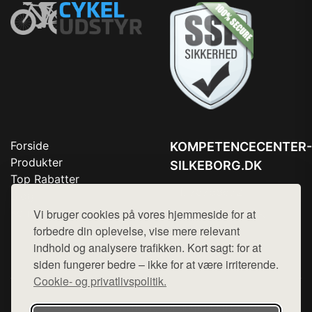
Forside
KOMPETENCECENTER-
Produkter
SILKEBORG.DK
Top Rabatter
Tlf. 78768672
Blog
Kontakt
Vi bruger cookies på vores hjemmeside for at
Mail:
hej@want.dk
forbedre din oplevelse, vise mere relevant
Cookie- og privatlivspolitik
indhold og analysere trafikken. Kort sagt: for at
siden fungerer bedre – ikke for at være irriterende.
Cookie- og privatlivspolitik.
Denne side er en del af want.dk, der udgiver en række