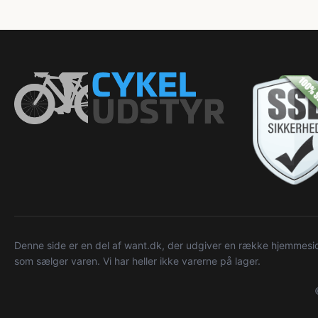
Denne side er en del af want.dk, der udgiver en række hjemmeside
som sælger varen. Vi har heller ikke varerne på lager.