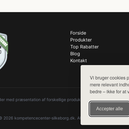
Forside
Produkter
Top Rabatter
Blog
Kontakt
Vi bruger cookies p
mere relevant indho
bedre – ikke for at 
r med præsentation af forskellige produkter fra diverse webshops. De
Accepter alle
© 2026 kompetencecenter-silkeborg.dk. Alle rettigheder forbeholdes