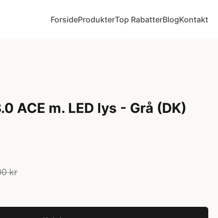
Forside
Produkter
Top Rabatter
Blog
Kontakt
.0 ACE m. LED lys - Grå (DK)
0 kr