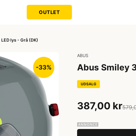
OUTLET
LED lys - Grå (DK)
ABUS
Abus Smiley 3
-33%
UDSALG
387,00 kr
579,0