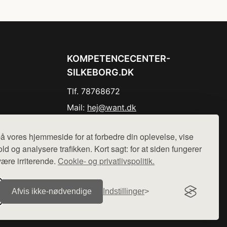
KOMPETENCECENTER-
SILKEBORG.DK
Tlf. 78768672
Mail:
hej@want.dk
Cookie- og privatlivspolitik
å vores hjemmeside for at forbedre din oplevelse, vise
ld og analysere trafikken. Kort sagt: for at siden fungerer
være irriterende.
Cookie- og privatlivspolitik.
r sælges ikke varer fra denne side - vi henviser til de shops,
Afvis ikke‑nødvendige
Indstillinger
.