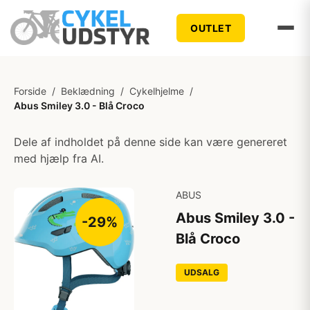
OUTLET
Forside
/
Beklædning
/
Cykelhjelme
/
Abus Smiley 3.0 - Blå Croco
Dele af indholdet på denne side kan være genereret
med hjælp fra AI.
ABUS
Abus Smiley 3.0 -
-29%
Blå Croco
UDSALG