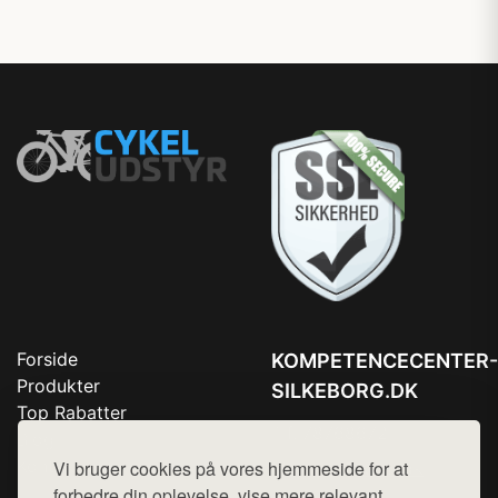
Forside
KOMPETENCECENTER-
Produkter
SILKEBORG.DK
Top Rabatter
Tlf. 78768672
Blog
Kontakt
Vi bruger cookies på vores hjemmeside for at
Mail:
hej@want.dk
forbedre din oplevelse, vise mere relevant