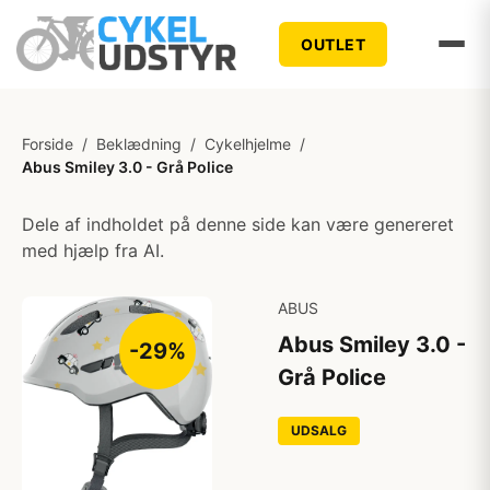
OUTLET
Forside
/
Beklædning
/
Cykelhjelme
/
Abus Smiley 3.0 - Grå Police
Dele af indholdet på denne side kan være genereret
med hjælp fra AI.
ABUS
Abus Smiley 3.0 -
-29%
Grå Police
UDSALG