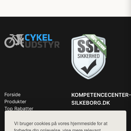
Forside
KOMPETENCECENTER-
Produkter
SILKEBORG.DK
Top Rabatter
Tlf. 78768672
Blog
Kontakt
Vi bruger cookies på vores hjemmeside for at
Mail:
hej@want.dk
forbedre din oplevelse, vise mere relevant