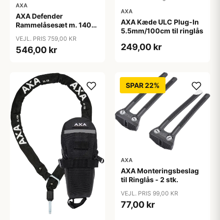
AXA
AXA
AXA Defender
AXA Kæde ULC Plug-In
Rammelåsesæt m. 140
5.5mm/100cm til ringlås
cm indstikskæde
VEJL. PRIS 759,00 KR
249,00 kr
546,00 kr
SPAR 22%
AXA
AXA Monteringsbeslag
til Ringlås - 2 stk.
VEJL. PRIS 99,00 KR
77,00 kr