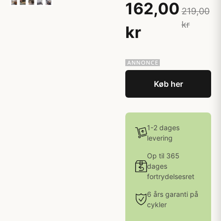
162,00
219,00
kr
kr
Køb her
1-2 dages
levering
Op til 365
dages
fortrydelsesret
6 års garanti på
cykler