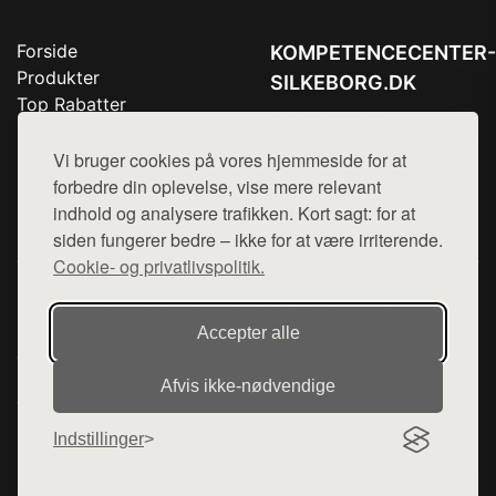
Forside
KOMPETENCECENTER-
Produkter
SILKEBORG.DK
Top Rabatter
Tlf. 78768672
Blog
Kontakt
Vi bruger cookies på vores hjemmeside for at
Mail:
hej@want.dk
forbedre din oplevelse, vise mere relevant
Cookie- og privatlivspolitik
indhold og analysere trafikken. Kort sagt: for at
siden fungerer bedre – ikke for at være irriterende.
Cookie- og privatlivspolitik.
Denne side er en del af want.dk, der udgiver en række
hjemmesider med præsentation af forskellige produkter fra
Accepter alle
diverse webshops. Der sælges ikke varer fra denne side - vi
henviser til de shops, som sælger varen. Vi har heller ikke
Afvis ikke‑nødvendige
varerne på lager.
Indstillinger
© 2026 kompetencecenter-silkeborg.dk. Alle rettigheder
forbeholdes.