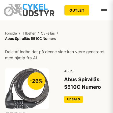
OUTLET
Forside
/
Tilbehør
/
Cykellås
/
Abus Spirallås 5510C Numero
Dele af indholdet på denne side kan være genereret
med hjælp fra AI.
ABUS
Abus Spirallås
-26%
5510C Numero
UDSALG