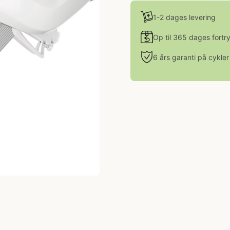
1-2 dages levering
Op til 365 dages fortr
6 års garanti på cykler