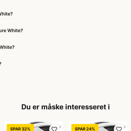
White?
ure White?
 White?
?
Du er måske interesseret i
SPAR 32%
SPAR 24%