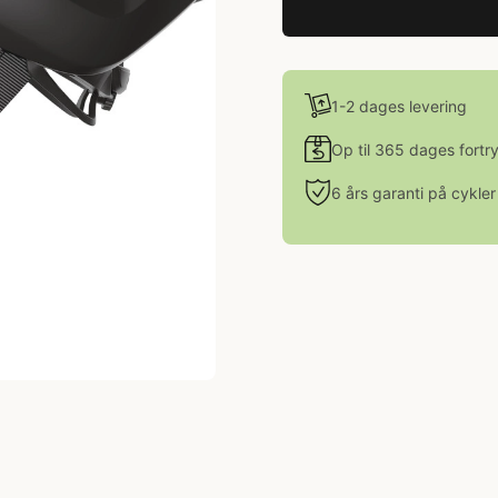
1-2 dages levering
Op til 365 dages fortr
6 års garanti på cykler