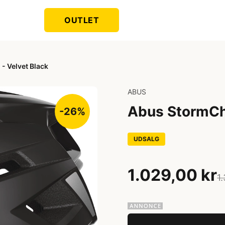
OUTLET
- Velvet Black
ABUS
Abus StormCha
-26%
UDSALG
1.029,00 kr
1