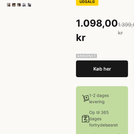
UDSALG
1.098,00
1.399,
kr
kr
Køb her
1-2 dages
levering
Op til 365
dages
fortrydelsesret