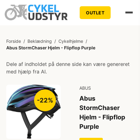
OUTLET
Forside
/
Beklædning
/
Cykelhjelme
/
Abus StormChaser Hjelm - Flipflop Purple
Dele af indholdet på denne side kan være genereret
med hjælp fra AI.
ABUS
Abus
-22%
StormChaser
Hjelm - Flipflop
Purple