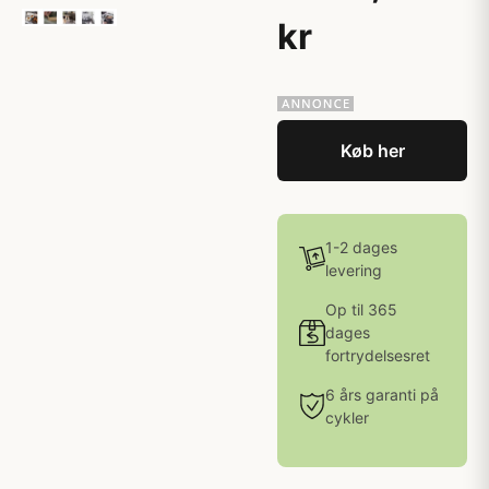
kr
Køb her
1-2 dages
levering
Op til 365
dages
fortrydelsesret
6 års garanti på
cykler