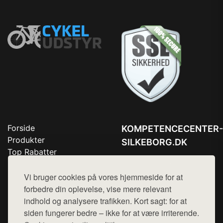
Forside
KOMPETENCECENTER-
Produkter
SILKEBORG.DK
Top Rabatter
Tlf. 78768672
Blog
Kontakt
Vi bruger cookies på vores hjemmeside for at
Mail:
hej@want.dk
forbedre din oplevelse, vise mere relevant
Cookie- og privatlivspolitik
indhold og analysere trafikken. Kort sagt: for at
siden fungerer bedre – ikke for at være irriterende.