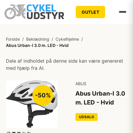
OUTLET
Forside
/
Beklædning
/
Cykelhjelme
/
Abus Urban-I 3.0 m. LED - Hvid
Dele af indholdet på denne side kan være genereret
med hjælp fra AI.
ABUS
Abus Urban-I 3.0
-50%
m. LED - Hvid
UDSALG