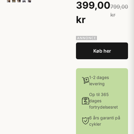
399,00
799,00
kr
kr
Køb her
1-2 dages
levering
Op til 365
dages
fortrydelsesret
6 års garanti på
cykler