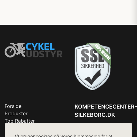
Forside
KOMPETENCECENTER-
Produkter
SILKEBORG.DK
Top Rabatter
Tlf. 78768672
Blog
Kontakt
Vi bruger cookies på vores hjemmeside for at
Mail:
hej@want.dk