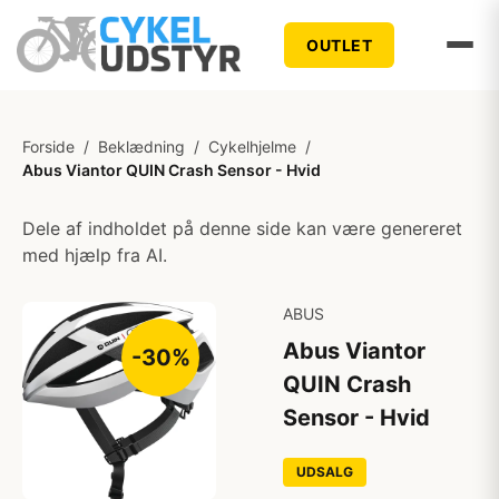
OUTLET
Forside
/
Beklædning
/
Cykelhjelme
/
Abus Viantor QUIN Crash Sensor - Hvid
Dele af indholdet på denne side kan være genereret
med hjælp fra AI.
ABUS
Abus Viantor
-30%
QUIN Crash
Sensor - Hvid
UDSALG