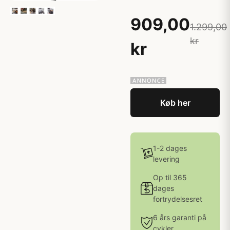
909,00
1.299,00
kr
kr
Køb her
1-2 dages
levering
Op til 365
dages
fortrydelsesret
6 års garanti på
cykler