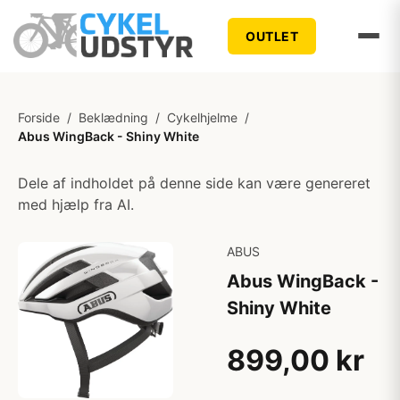
OUTLET
Forside
/
Beklædning
/
Cykelhjelme
/
Abus WingBack - Shiny White
Dele af indholdet på denne side kan være genereret
med hjælp fra AI.
ABUS
Abus WingBack -
Shiny White
899,00 kr