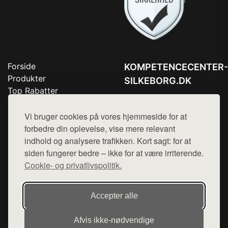
Forside
KOMPETENCECENTER-
Produkter
SILKEBORG.DK
Top Rabatter
Tlf. 78768672
Blog
Kontakt
Vi bruger cookies på vores hjemmeside for at
Mail:
hej@want.dk
forbedre din oplevelse, vise mere relevant
Cookie- og privatlivspolitik
indhold og analysere trafikken. Kort sagt: for at
siden fungerer bedre – ikke for at være irriterende.
Cookie- og privatlivspolitik.
Denne side er en del af want.dk, der udgiver en række
hjemmesider med præsentation af forskellige produkter fra
Accepter alle
diverse webshops. Der sælges ikke varer fra denne side - vi
henviser til de shops, som sælger varen. Vi har heller ikke
Afvis ikke‑nødvendige