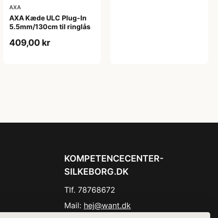
AXA
AXA Kæde ULC Plug-In
5.5mm/130cm til ringlås
409,00 kr
KOMPETENCECENTER-
SILKEBORG.DK
Tlf. 78768672
Mail:
hej@want.dk