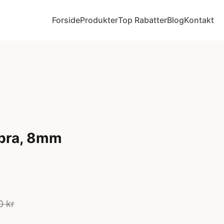
Forside
Produkter
Top Rabatter
Blog
Kontakt
bra, 8mm
0 kr