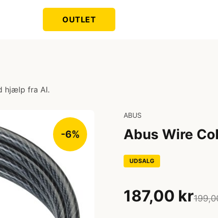
OUTLET
 hjælp fra AI.
ABUS
Abus Wire Co
-6%
UDSALG
187,00 kr
199,0