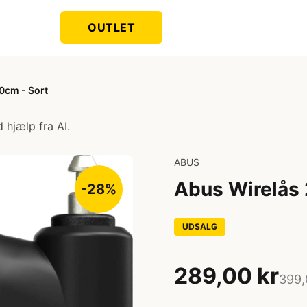
OUTLET
0cm - Sort
 hjælp fra AI.
ABUS
Abus Wirelås 
-28%
UDSALG
289,00 kr
399,