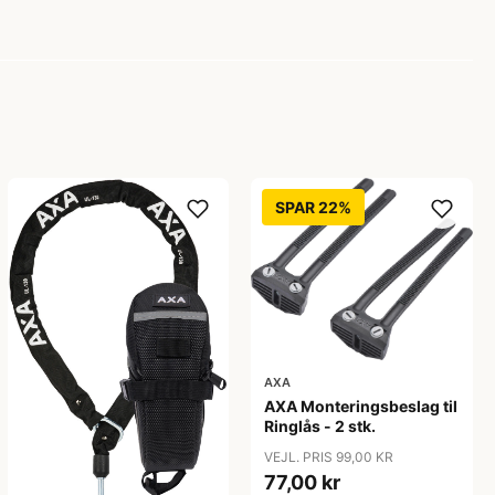
SPAR 22%
AXA
AXA Monteringsbeslag til
Ringlås - 2 stk.
VEJL. PRIS 99,00 KR
77,00 kr