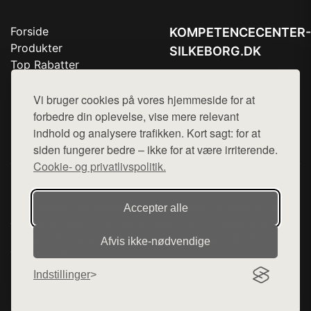
Forside
KOMPETENCECENTER-
Produkter
SILKEBORG.DK
Top Rabatter
Tlf. 78768672
Blog
Kontakt
Vi bruger cookies på vores hjemmeside for at
Mail:
hej@want.dk
forbedre din oplevelse, vise mere relevant
Cookie- og privatlivspolitik
indhold og analysere trafikken. Kort sagt: for at
siden fungerer bedre – ikke for at være irriterende.
Cookie- og privatlivspolitik.
Denne side er en del af want.dk, der udgiver en række
hjemmesider med præsentation af forskellige produkter fra
Accepter alle
diverse webshops. Der sælges ikke varer fra denne side - vi
henviser til de shops, som sælger varen. Vi har heller ikke
Afvis ikke‑nødvendige
varerne på lager.
Indstillinger
© 2026 kompetencecenter-silkeborg.dk. Alle rettigheder
forbeholdes.