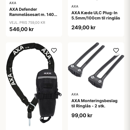
AXA
AXA
AXA Defender
AXA Kæde ULC Plug-In
Rammelåsesæt m. 140
5.5mm/100cm til ringlås
cm indstikskæde
VEJL. PRIS 759,00 KR
249,00 kr
546,00 kr
AXA
AXA Monteringsbeslag
til Ringlås - 2 stk.
99,00 kr