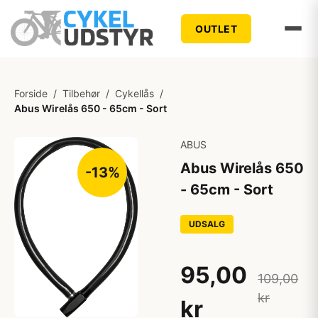
OUTLET
Forside
/
Tilbehør
/
Cykellås
/
Abus Wirelås 650 - 65cm - Sort
ABUS
Abus Wirelås 650
-13%
- 65cm - Sort
UDSALG
95,00
109,00
kr
kr