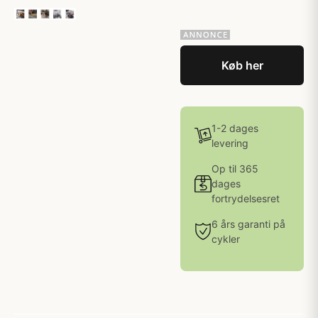
Køb her
1-2 dages
levering
Op til 365
dages
fortrydelsesret
6 års garanti på
cykler