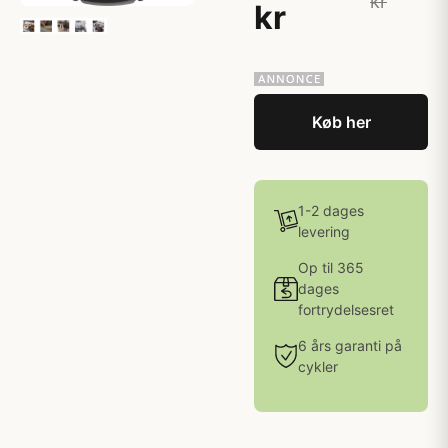
kr
kr
Køb her
1-2 dages
levering
Op til 365
dages
fortrydelsesret
6 års garanti på
cykler