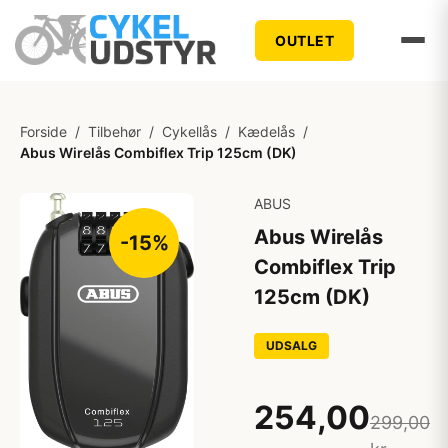
OUTLET
Forside
/
Tilbehør
/
Cykellås
/
Kædelås
/
Abus Wirelås Combiflex Trip 125cm (DK)
ABUS
Abus Wirelås
-15%
Combiflex Trip
125cm (DK)
UDSALG
254,00
299,00