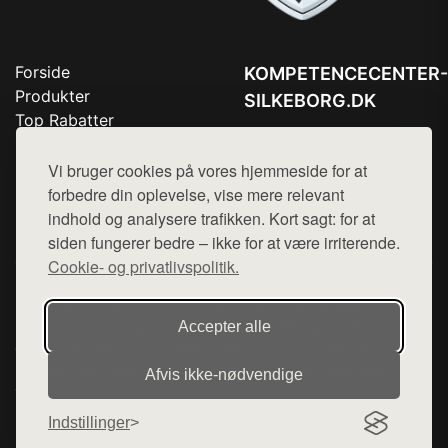
Forside
KOMPETENCECENTER-
Produkter
SILKEBORG.DK
Top Rabatter
Tlf. 78768672
Blog
Kontakt
Vi bruger cookies på vores hjemmeside for at
Mail:
hej@want.dk
forbedre din oplevelse, vise mere relevant
Cookie- og privatlivspolitik
indhold og analysere trafikken. Kort sagt: for at
siden fungerer bedre – ikke for at være irriterende.
Cookie- og privatlivspolitik.
Denne side er en del af want.dk, der udgiver en række
hjemmesider med præsentation af forskellige produkter fra
Accepter alle
diverse webshops. Der sælges ikke varer fra denne side - vi
henviser til de shops, som sælger varen. Vi har heller ikke
Afvis ikke‑nødvendige
varerne på lager.
Indstillinger
© 2026 kompetencecenter-silkeborg.dk. Alle rettigheder