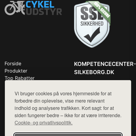
Forside
KOMPETENCECENTER-
Produkter
SILKEBORG.DK
Top Rabatter
Tlf. 78768672
Blog
Kontakt
Vi bruger cookies på vores hjemmeside for at
Mail:
hej@want.dk
forbedre din oplevelse, vise mere relevant
Cookie- og privatlivspolitik
indhold og analysere trafikken. Kort sagt: for at
siden fungerer bedre – ikke for at være irriterende.
Cookie- og privatlivspolitik.
Denne side er en del af want.dk, der udgiver en række