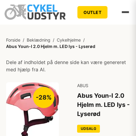
OUTLET
Forside
/
Beklædning
/
Cykelhjelme
/
Abus Youn-I 2.0 Hjelm m. LED lys - Lyserød
Dele af indholdet på denne side kan være genereret
med hjælp fra AI.
ABUS
Abus Youn-I 2.0
-28%
Hjelm m. LED lys -
Lyserød
UDSALG