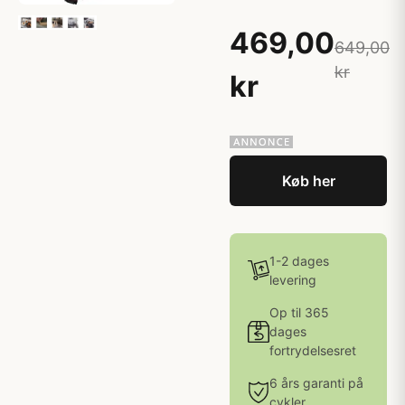
469,00
649,00
kr
kr
Køb her
1-2 dages
levering
Op til 365
dages
fortrydelsesret
6 års garanti på
cykler