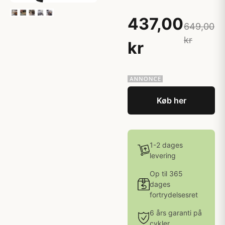
437,00
649,00
kr
kr
Køb her
1-2 dages
levering
Op til 365
dages
fortrydelsesret
6 års garanti på
cykler