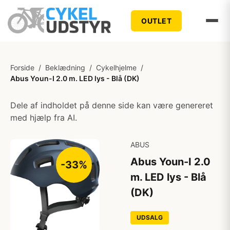
OUTLET
Forside
/
Beklædning
/
Cykelhjelme
/
Abus Youn-I 2.0 m. LED lys - Blå (DK)
Dele af indholdet på denne side kan være genereret
med hjælp fra AI.
ABUS
Abus Youn-I 2.0
-33%
m. LED lys - Blå
(DK)
UDSALG