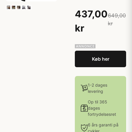
437,00
649,00
kr
kr
Køb her
1-2 dages
levering
Op til 365
dages
fortrydelsesret
6 års garanti på
cykler