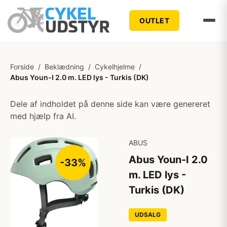
OUTLET
Forside
/
Beklædning
/
Cykelhjelme
/
Abus Youn-I 2.0 m. LED lys - Turkis (DK)
Dele af indholdet på denne side kan være genereret
med hjælp fra AI.
ABUS
Abus Youn-I 2.0
-33%
m. LED lys -
Turkis (DK)
UDSALG