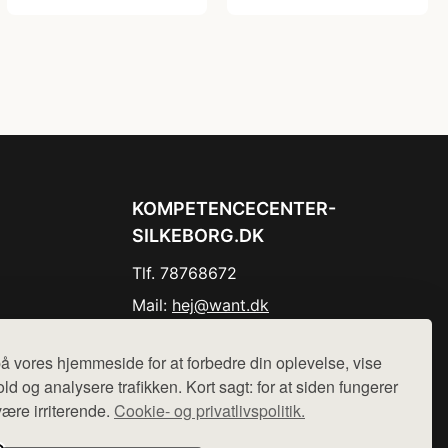
KOMPETENCECENTER-
SILKEBORG.DK
Tlf. 78768672
Mail:
hej@want.dk
Cookie- og privatlivspolitik
å vores hjemmeside for at forbedre din oplevelse, vise
ld og analysere trafikken. Kort sagt: for at siden fungerer
være irriterende.
Cookie- og privatlivspolitik.
r sælges ikke varer fra denne side - vi henviser til de shops,