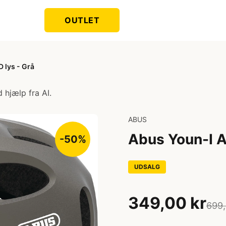
OUTLET
 lys - Grå
 hjælp fra AI.
ABUS
Abus Youn-I A
-50%
UDSALG
349,00 kr
699,