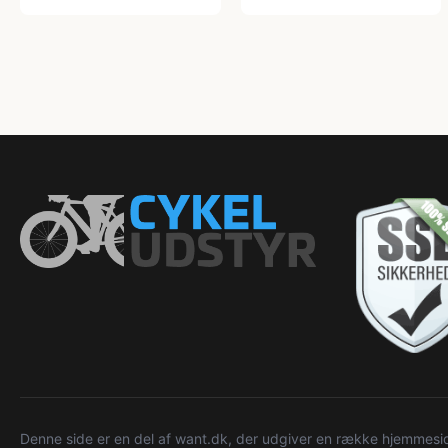
Denne side er en del af want.dk, der udgiver en række hjemmeside