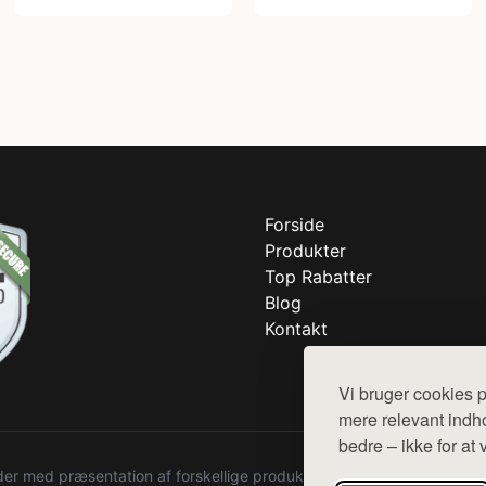
Forside
Produkter
Top Rabatter
Blog
Kontakt
Vi bruger cookies p
mere relevant indho
bedre – ikke for at 
r med præsentation af forskellige produkter fra diverse webshops. De