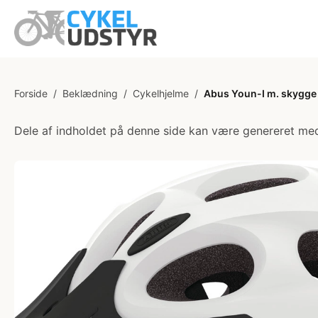
Forside
/
Beklædning
/
Cykelhjelme
/
Abus Youn-I m. skygge /
Dele af indholdet på denne side kan være genereret med