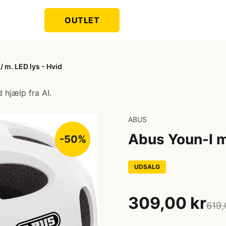
OUTLET
 m. LED lys - Hvid
 hjælp fra AI.
ABUS
Abus Youn-I m
-50%
UDSALG
309,00 kr
619,