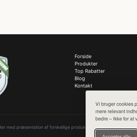
Forside
Produkter
Top Rabatter
Blog
Kontakt
Vi bruger cookies p
mere relevant indho
bedre – ikke for at 
r med præsentation af forskellige produkter fra diverse webshops. De
Accepter alle