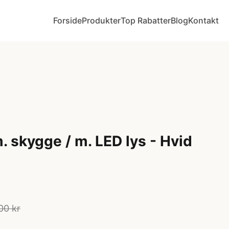
Forside
Produkter
Top Rabatter
Blog
Kontakt
. skygge / m. LED lys - Hvid
00 kr