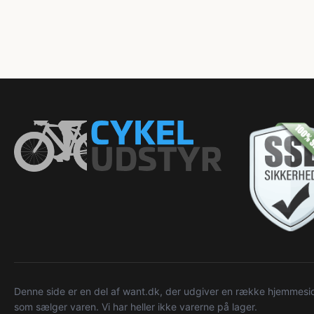
Denne side er en del af want.dk, der udgiver en række hjemmeside
som sælger varen. Vi har heller ikke varerne på lager.