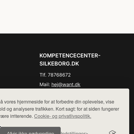
KOMPETENCECENTER-
SILKEBORG.DK
Tlf. 78768672
Mail:
hej@want.dk
Cookie- og privatlivspolitik
å vores hjemmeside for at forbedre din oplevelse, vise
ld og analysere trafikken. Kort sagt: for at siden fungerer
være irriterende.
Cookie- og privatlivspolitik.
r sælges ikke varer fra denne side - vi henviser til de shops,
Afvis ikke‑nødvendige
Indstillinger