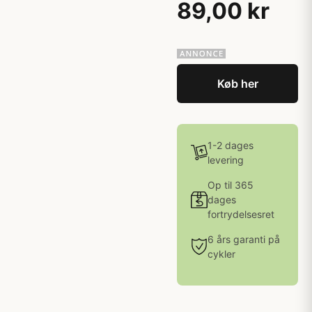
89,00 kr
Køb her
1-2 dages
levering
Op til 365
dages
fortrydelsesret
6 års garanti på
cykler