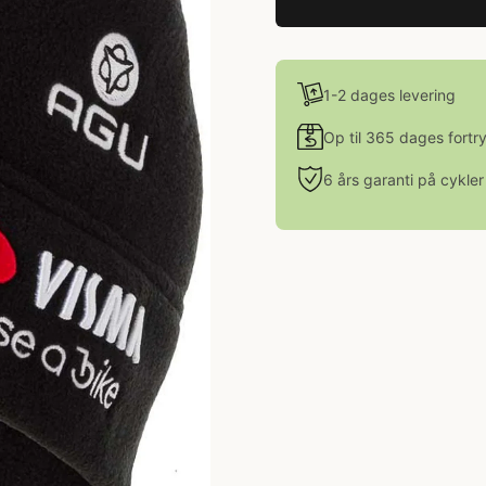
1-2 dages levering
Op til 365 dages fortr
6 års garanti på cykler