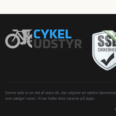
Denne side er en del af want.dk, der udgiver en række hjemmeside
som sælger varen. Vi har heller ikke varerne på lager.