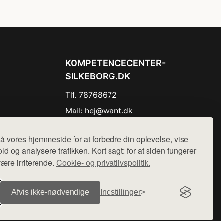
KOMPETENCECENTER-
SILKEBORG.DK
Tlf. 78768672
Mail:
hej@want.dk
Cookie- og privatlivspolitik
å vores hjemmeside for at forbedre din oplevelse, vise
ld og analysere trafikken. Kort sagt: for at siden fungerer
være irriterende.
Cookie- og privatlivspolitik.
r sælges ikke varer fra denne side - vi henviser til de shops,
Afvis ikke‑nødvendige
Indstillinger
.