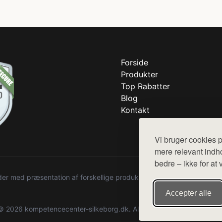
Forside
Produkter
Top Rabatter
Blog
Kontakt
Vi bruger cookies p
mere relevant indho
bedre – ikke for at 
r med præsentation af forskellige produkter fra diverse webshops. De
Accepter alle
© 2026 kompetencecenter-silkeborg.dk. Alle rettigheder forbeholdes