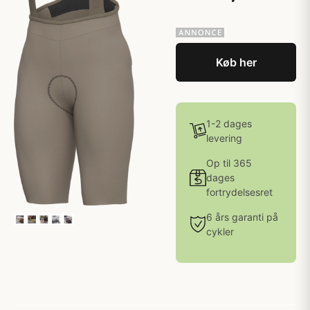
Køb her
1-2 dages
levering
Op til 365
dages
fortrydelsesret
6 års garanti på
cykler