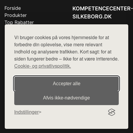
Forside
KOMPETENCECENTER-
Produkter
SILKEBORG.DK
Top Rabatter
Tlf. 78768672
Blog
Kontakt
Vi bruger cookies på vores hjemmeside for at
Mail:
hej@want.dk
forbedre din oplevelse, vise mere relevant
Cookie- og privatlivspolitik
indhold og analysere trafikken. Kort sagt: for at
siden fungerer bedre – ikke for at være irriterende.
Cookie- og privatlivspolitik.
Denne side er en del af want.dk, der udgiver en række
hjemmesider med præsentation af forskellige produkter fra
Accepter alle
diverse webshops. Der sælges ikke varer fra denne side - vi
henviser til de shops, som sælger varen. Vi har heller ikke
Afvis ikke‑nødvendige
varerne på lager.
Indstillinger
© 2026 kompetencecenter-silkeborg.dk. Alle rettigheder
forbeholdes.