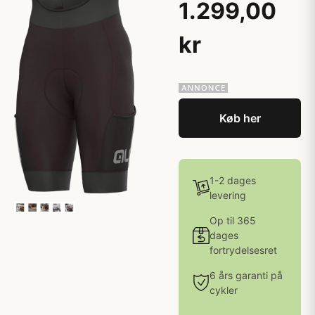
1.299,00
kr
Køb her
1-2 dages
levering
Op til 365
dages
fortrydelsesret
6 års garanti på
cykler