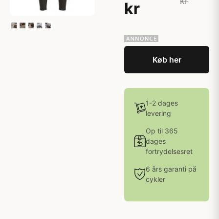
kr
kr
Køb her
1-2 dages
levering
Op til 365
dages
fortrydelsesret
6 års garanti på
cykler