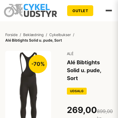
OUTLET
Forside
/
Beklædning
/
Cykelbukser
/
Alé Bibtights Solid u. pude, Sort
ALÉ
Alé Bibtights
-70%
Solid u. pude,
Sort
UDSALG
269,00
899,00