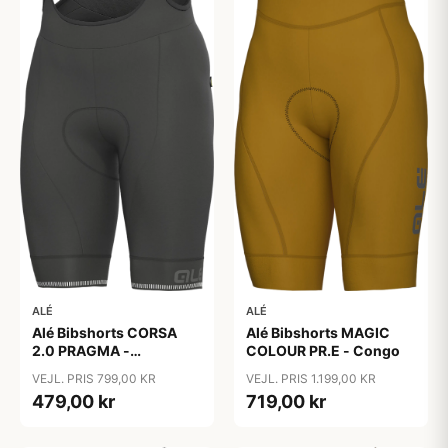
ALÉ
ALÉ
Alé Bibshorts MAGIC
Alé Bibshorts CORSA
COLOUR PR.E - Congo
2.0 PRAGMA -
Antracite/Charcoal
VEJL. PRIS 1.199,00 KR
VEJL. PRIS 799,00 KR
719,00 kr
479,00 kr