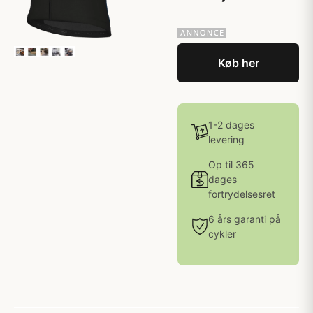
Køb her
1-2 dages
levering
Op til 365
dages
fortrydelsesret
6 års garanti på
cykler