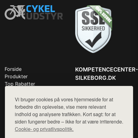
Forside
KOMPETENCECENTER-
Produkter
SILKEBORG.DK
Top Rabatter
Tlf. 78768672
Blog
Kontakt
Vi bruger cookies på vores hjemmeside for at
Mail:
hej@want.dk
forbedre din oplevelse, vise mere relevant
Cookie- og privatlivspolitik
indhold og analysere trafikken. Kort sagt: for at
siden fungerer bedre – ikke for at være irriterende.
Cookie- og privatlivspolitik.