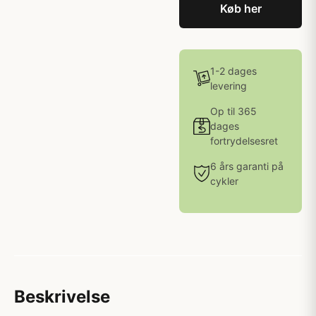
Køb her
1-2 dages
levering
Op til 365
dages
fortrydelsesret
6 års garanti på
cykler
Beskrivelse