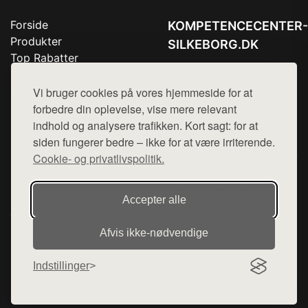
Forside
KOMPETENCECENTER-
Produkter
SILKEBORG.DK
Top Rabatter
Tlf. 78768672
Blog
Kontakt
Vi bruger cookies på vores hjemmeside for at
Mail:
hej@want.dk
forbedre din oplevelse, vise mere relevant
Cookie- og privatlivspolitik
indhold og analysere trafikken. Kort sagt: for at
siden fungerer bedre – ikke for at være irriterende.
Cookie- og privatlivspolitik.
Denne side er en del af want.dk, der udgiver en række
hjemmesider med præsentation af forskellige produkter fra
Accepter alle
diverse webshops. Der sælges ikke varer fra denne side - vi
henviser til de shops, som sælger varen. Vi har heller ikke
Afvis ikke‑nødvendige
varerne på lager.
Indstillinger
© 2026 kompetencecenter-silkeborg.dk. Alle rettigheder
forbeholdes.