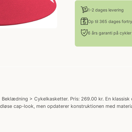
1-2 dages levering
Op til 365 dages fortr
6 års garanti på cykler
 Beklædning > Cykelkasketter. Pris: 269.00 kr. En klassis
idløse cap-look, men opdaterer konstruktionen med material