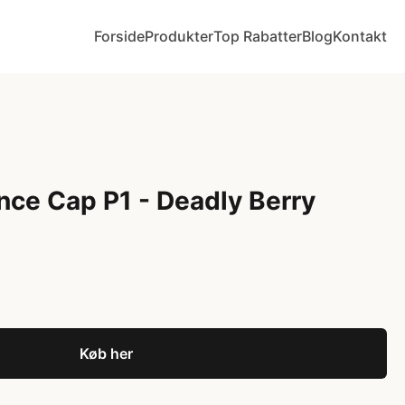
Forside
Produkter
Top Rabatter
Blog
Kontakt
ce Cap P1 - Deadly Berry
Køb her