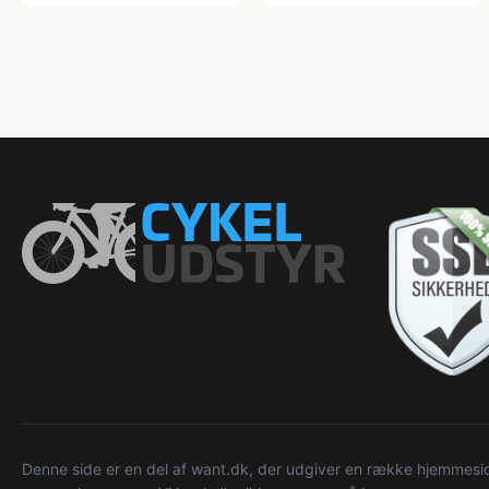
Denne side er en del af want.dk, der udgiver en række hjemmeside