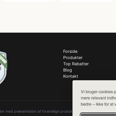
Forside
Produkter
Top Rabatter
Blog
Kontakt
Vi bruger cookies p
mere relevant indho
bedre – ikke for at 
r med præsentation af forskellige produkter fra diverse webshops. De