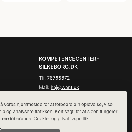
KOMPETENCECENTER-
SILKEBORG.DK
Tlf. 78768672
Mail:
hej@want.dk
Cookie- og privatlivspolitik
å vores hjemmeside for at forbedre din oplevelse, vise
ld og analysere trafikken. Kort sagt: for at siden fungerer
være irriterende.
Cookie- og privatlivspolitik.
r sælges ikke varer fra denne side - vi henviser til de shops,