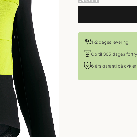
1-2 dages levering
Op til 365 dages fortr
6 års garanti på cykler