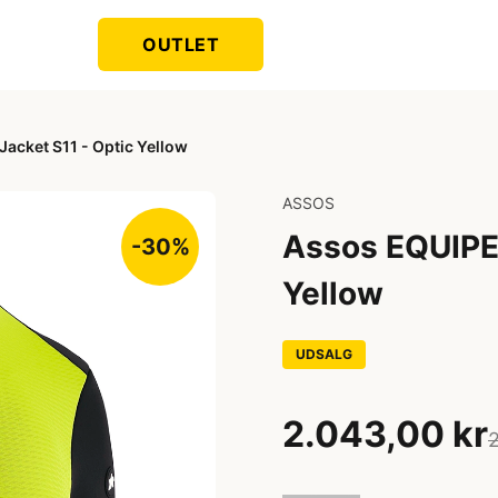
OUTLET
acket S11 - Optic Yellow
ASSOS
Assos EQUIPE 
-30%
Yellow
UDSALG
2.043,00 kr
2