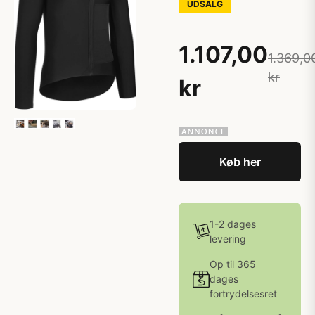
UDSALG
1.107,00
1.369,0
kr
kr
Køb her
1-2 dages
levering
Op til 365
dages
fortrydelsesret