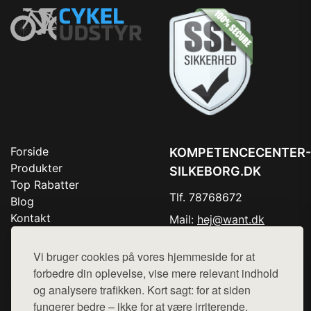
Forside
KOMPETENCECENTER-
Produkter
SILKEBORG.DK
Top Rabatter
Tlf. 78768672
Blog
Kontakt
Mail:
hej@want.dk
Cookie- og privatlivspolitik
Vi bruger cookies på vores hjemmeside for at
forbedre din oplevelse, vise mere relevant indhold
og analysere trafikken. Kort sagt: for at siden
fungerer bedre – ikke for at være irriterende.