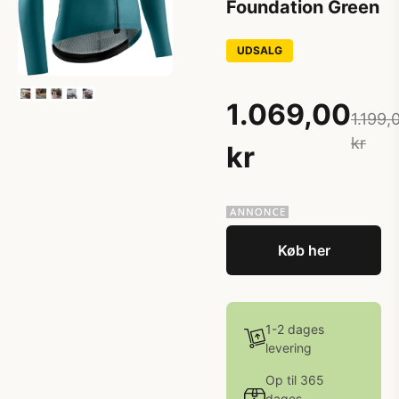
Foundation Green
UDSALG
1.069,00
1.199,
kr
kr
Køb her
1-2 dages
levering
Op til 365
dages