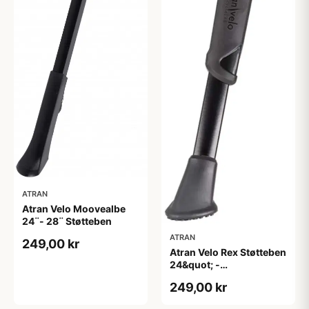
ATRAN
Atran Velo Moovealbe
24¨- 28¨ Støtteben
ATRAN
249,00 kr
Atran Velo Rex Støtteben
24&quot; -
28&quot;Justerbar
249,00 kr
Bagstelsmonteriing -
KSA 40mm (EL) - Sort