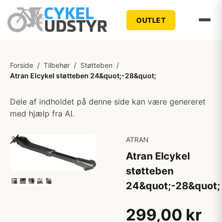
OUTLET
Forside
/
Tilbehør
/
Støtteben
/
Atran Elcykel støtteben 24&quot;-28&quot;
Dele af indholdet på denne side kan være genereret
med hjælp fra AI.
ATRAN
Atran Elcykel
støtteben
24&quot;-28&quot;
299,00 kr