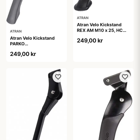
ATRAN
Atran Velo Kickstand
REX AM M10 x 25, HC
ATRAN
24&quot;-28&quot;
Atran Velo Kickstand
249,00 kr
Black Støtteben
PARKO
26&quot;-29&quot;
249,00 kr
Black Støtteben