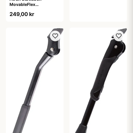
MovableFlex
24&quot;-29&quot;
249,00 kr
(Bagstage)