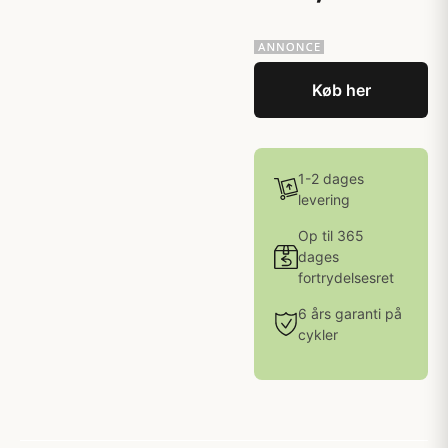
Køb her
1-2 dages
levering
Op til 365
dages
fortrydelsesret
6 års garanti på
cykler