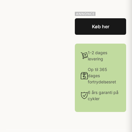
Køb her
1-2 dages
levering
Op til 365
dages
fortrydelsesret
6 års garanti på
cykler