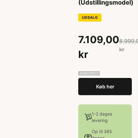
(Udstillingsmodel)
UDSALG
7.109,00
8.999,
kr
kr
Køb her
1-2 dages
levering
Op til 365
dages