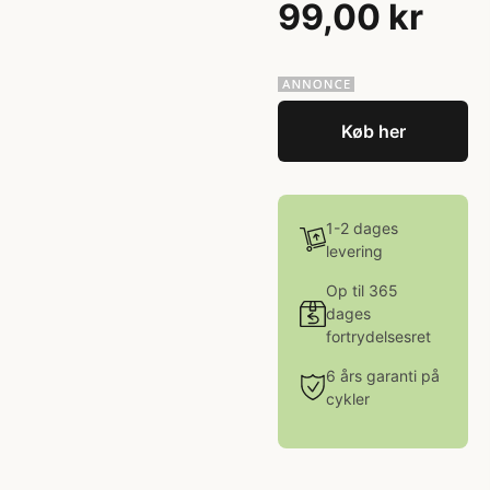
99,00 kr
Køb her
1-2 dages
levering
Op til 365
dages
fortrydelsesret
6 års garanti på
cykler