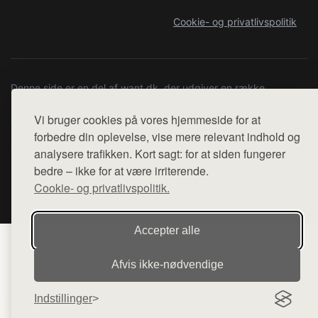
Cookie- og privatlivspolitik
Denne side er en del af want.dk, der udgiver en række
hjemmesider med præsentation af forskellige produkter fra
Vi bruger cookies på vores hjemmeside for at
diverse webshops. Der sælges ikke varer fra denne side - vi
henviser til de shops, som sælger varen. Vi har heller ikke
forbedre din oplevelse, vise mere relevant indhold og
varerne på lager.
analysere trafikken. Kort sagt: for at siden fungerer
bedre – ikke for at være irriterende.
© 2026 kompetencecenter-silkeborg.dk. Alle rettigheder
Cookie- og privatlivspolitik.
forbeholdes.
Accepter alle
Afvis ikke‑nødvendige
Indstillinger