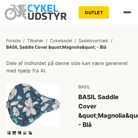
OUTLET
Forside
/
Tilbehør
/
Cykelsadel
/
Sadelovertræk
/
BASIL Saddle Cover &quot;Magnolia&quot; - Blå
Dele af indholdet på denne side kan være genereret
med hjælp fra AI.
BASIL
BASIL Saddle
Cover
&quot;Magnolia&qu
- Blå