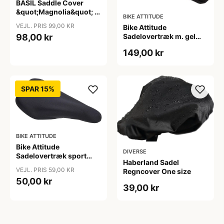
BASIL Saddle Cover
&quot;Magnolia&quot; -
BIKE ATTITUDE
Rød
VEJL. PRIS 99,00 KR
Bike Attitude
98,00 kr
Sadelovertræk m. gel
Touring 244mm
149,00 kr
SPAR 15%
BIKE ATTITUDE
Bike Attitude
DIVERSE
Sadelovertræk sport
Haberland Sadel
145mm
VEJL. PRIS 59,00 KR
Regncover One size
50,00 kr
39,00 kr