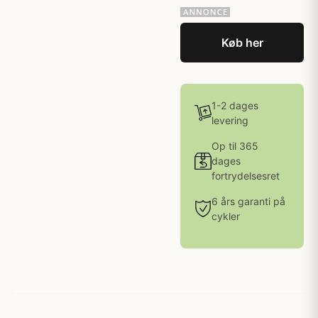
Køb her
1-2 dages
levering
Op til 365
dages
fortrydelsesret
6 års garanti på
cykler