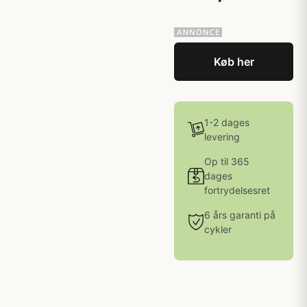
Køb her
1-2 dages
levering
Op til 365
dages
fortrydelsesret
6 års garanti på
cykler