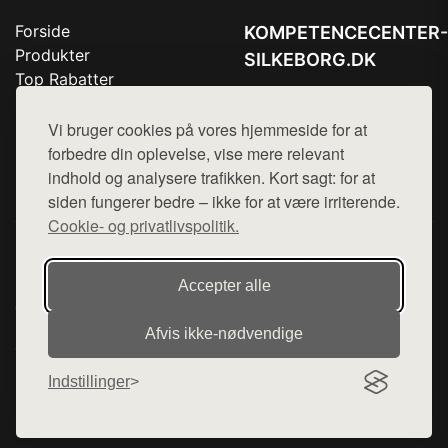
Forside
KOMPETENCECENTER-
Produkter
SILKEBORG.DK
Top Rabatter
Tlf. 78768672
Blog
Kontakt
Vi bruger cookies på vores hjemmeside for at
Mail:
hej@want.dk
forbedre din oplevelse, vise mere relevant
Cookie- og privatlivspolitik
indhold og analysere trafikken. Kort sagt: for at
siden fungerer bedre – ikke for at være irriterende.
Cookie- og privatlivspolitik.
Denne side er en del af want.dk, der udgiver en række
hjemmesider med præsentation af forskellige produkter fra
Accepter alle
diverse webshops. Der sælges ikke varer fra denne side - vi
henviser til de shops, som sælger varen. Vi har heller ikke
Afvis ikke‑nødvendige
varerne på lager.
Indstillinger
© 2026 kompetencecenter-silkeborg.dk. Alle rettigheder
forbeholdes.