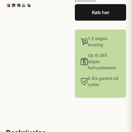
Køb her
1-2 dages
levering
Op til 365
dages
fortrydelsesret
6 års garanti på
cykler