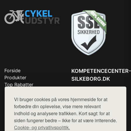
Forside
KOMPETENCECENTER-
Produkter
SILKEBORG.DK
Top Rabatter
Tlf. 78768672
Blog
Kontakt
Vi bruger cookies på vores hjemmeside for at
Mail:
hej@want.dk
forbedre din oplevelse, vise mere relevant
Cookie- og privatlivspolitik
indhold og analysere trafikken. Kort sagt: for at
siden fungerer bedre – ikke for at være irriterende.
Cookie- og privatlivspolitik.