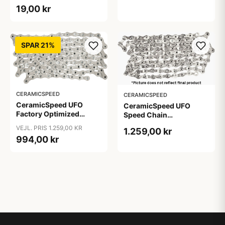
19,00 kr
SPAR 21%
CERAMICSPEED
CERAMICSPEED
CeramicSpeed UFO
CeramicSpeed UFO
Factory Optimized
Speed Chain
Shimano 12s chain
Campagnolo SR
VEJL. PRIS 1.259,00 KR
1.259,00 kr
13Speed
994,00 kr