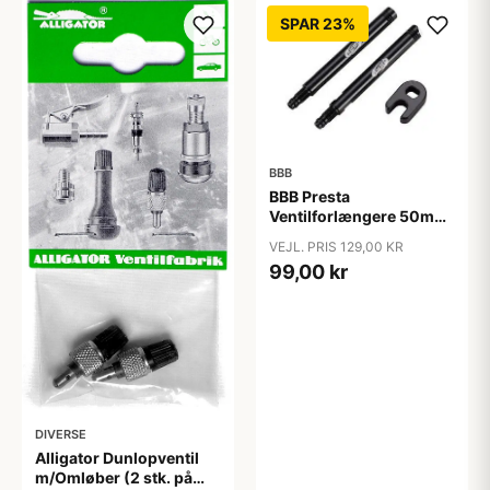
SPAR 23%
BBB
BBB Presta
Ventilforlængere 50mm
2 stk.
VEJL. PRIS 129,00 KR
99,00 kr
DIVERSE
Alligator Dunlopventil
m/Omløber (2 stk. på