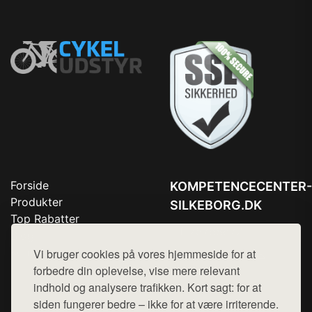
Forside
KOMPETENCECENTER-
Produkter
SILKEBORG.DK
Top Rabatter
Tlf. 78768672
Blog
Kontakt
Vi bruger cookies på vores hjemmeside for at
Mail:
hej@want.dk
forbedre din oplevelse, vise mere relevant
Cookie- og privatlivspolitik
indhold og analysere trafikken. Kort sagt: for at
siden fungerer bedre – ikke for at være irriterende.