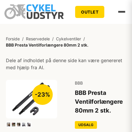
OUTLET
Forside
/
Reservedele
/
Cykelventiler
/
BBB Presta Ventilforlængere 80mm 2 stk.
Dele af indholdet på denne side kan være genereret
med hjælp fra AI.
BBB
BBB Presta
-23%
Ventilforlængere
80mm 2 stk.
UDSALG