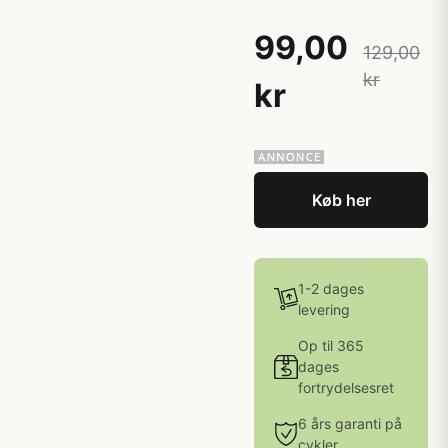
99,00
129,00
kr
kr
Køb her
1-2 dages
levering
Op til 365
dages
fortrydelsesret
6 års garanti på
cykler