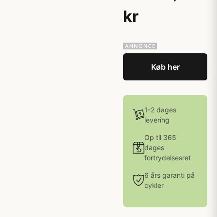
kr
Køb her
1-2 dages
levering
Op til 365
dages
fortrydelsesret
6 års garanti på
cykler