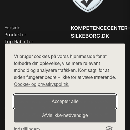
Forside
KOMPETENCECENTER-
Produkter
SILKEBORG.DK
Top Rabatter
Tlf. 78768672
Blog
Kontakt
Vi bruger cookies på vores hjemmeside for at
Mail:
hej@want.dk
forbedre din oplevelse, vise mere relevant
Cookie- og privatlivspolitik
indhold og analysere trafikken. Kort sagt: for at
siden fungerer bedre – ikke for at være irriterende.
Cookie- og privatlivspolitik.
Denne side er en del af want.dk, der udgiver en række
hjemmesider med præsentation af forskellige produkter fra
Accepter alle
diverse webshops. Der sælges ikke varer fra denne side - vi
henviser til de shops, som sælger varen. Vi har heller ikke
Afvis ikke‑nødvendige
varerne på lager.
Indstillinger