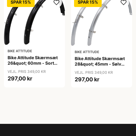
SPAR 15%
SPAR 15%
BIKE ATTITUDE
BIKE ATTITUDE
Bike Attitude Skærmsæt
Bike Attitude Skærmsæt
26&quot; 60mm - Sort
28&quot; 45mm - Sølv
(inkl. rustfrit
(inkl. rustfrit
VEJL. PRIS 349,00 KR
VEJL. PRIS 349,00 KR
tilbehørstivere)
tilbehørstivere)
297,00 kr
297,00 kr