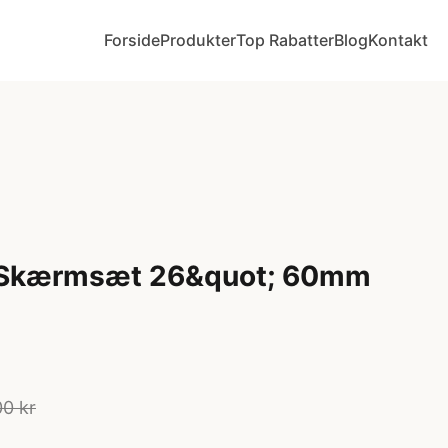
Forside
Produkter
Top Rabatter
Blog
Kontakt
e Skærmsæt 26&quot; 60mm
0 kr