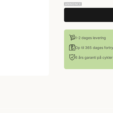
1-2 dages levering
Op til 365 dages fortr
6 års garanti på cykler