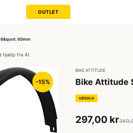
OUTLET
 26&quot; 60mm
 hjælp fra AI.
BIKE ATTITUDE
Bike Attitud
-15%
UDSALG
297,00 kr
349,0