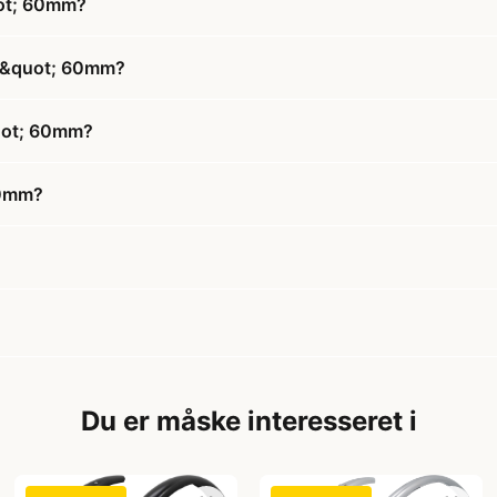
uot; 60mm?
26&quot; 60mm?
quot; 60mm?
60mm?
Du er måske interesseret i