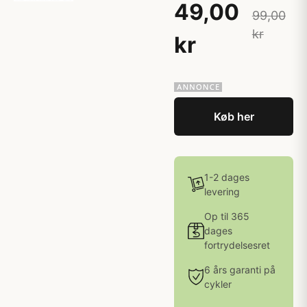
49,00
99,00
kr
kr
Køb her
1-2 dages
levering
Op til 365
dages
fortrydelsesret
6 års garanti på
cykler