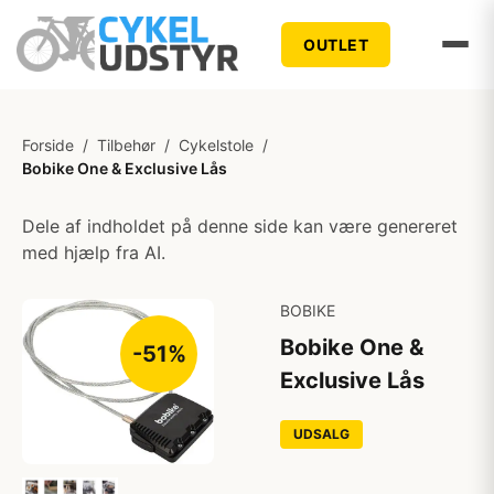
OUTLET
Forside
/
Tilbehør
/
Cykelstole
/
Bobike One & Exclusive Lås
Dele af indholdet på denne side kan være genereret
med hjælp fra AI.
BOBIKE
Bobike One &
-51%
Exclusive Lås
UDSALG