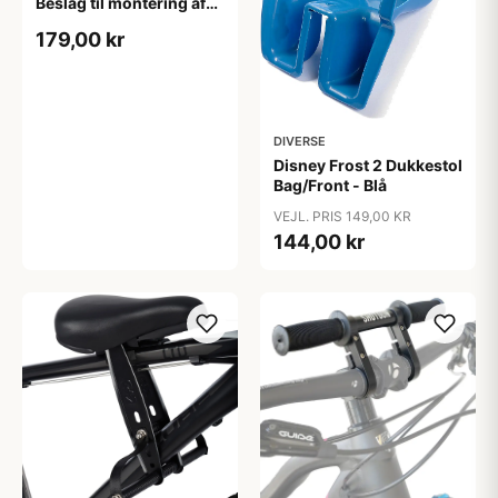
Beslag til montering af
Maxi tourCityONE &
179,00 kr
Elcykler
DIVERSE
Disney Frost 2 Dukkestol
Bag/Front - Blå
VEJL. PRIS 149,00 KR
144,00 kr